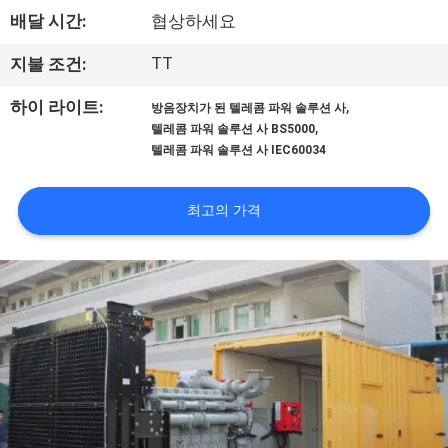
배달 시간:
협상하세요
공
장
TT
지불 조건:
견
,
하이 라이트:
방음장치가 된 텔레콤 파워 솔루션 사
,
텔레콤 파워 솔루션 사 BS5000
학
텔레콤 파워 솔루션 사 IEC60034
최고의 가격
품
질
관
리
문