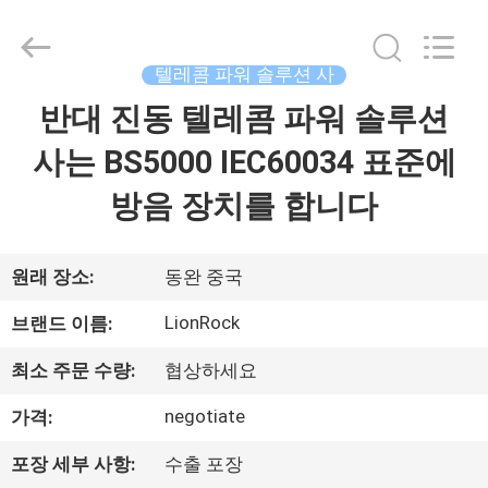
사
supplier.
Copyright
©
2022
텔레콤 파워 솔루션 사
-
2026
3tech
반대 진동 텔레콤 파워 솔루션
집
corporate
limited.
All
사는 BS5000 IEC60034 표준에
Rights
Reserved.
제
방음 장치를 합니다
품
원래 장소:
동완 중국
회
LionRock
브랜드 이름:
사
최소 주문 수량:
협상하세요
소
negotiate
가격:
개
포장 세부 사항:
수출 포장