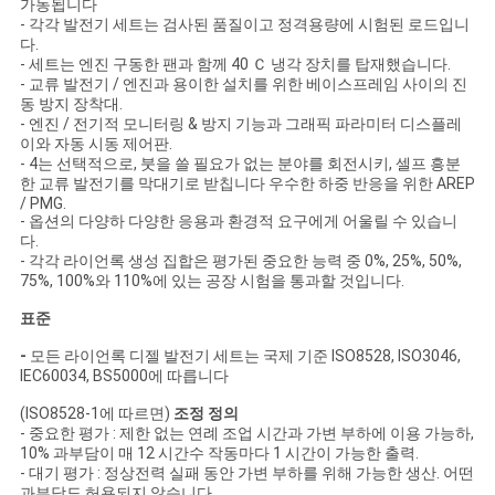
가동됩니다
사
- 각각 발전기 세트는 검사된 품질이고 정격용량에 시험된 로드입니
다.
이
- 세트는 엔진 구동한 팬과 함께 40 Ｃ 냉각 장치를 탑재했습니다.
- 교류 발전기 / 엔진과 용이한 설치를 위한 베이스프레임 사이의 진
트
동 방지 장착대.
- 엔진 / 전기적 모니터링 & 방지 기능과 그래픽 파라미터 디스플레
맵
이와 자동 시동 제어판.
- 4는 선택적으로, 붓을 쓸 필요가 없는 분야를 회전시키, 셀프 흥분
한 교류 발전기를 막대기로 받칩니다 우수한 하중 반응을 위한 AREP
/ PMG.
PRIVACY
- 옵션의 다양하 다양한 응용과 환경적 요구에게 어울릴 수 있습니
다.
POLICY
- 각각 라이언록 생성 집합은 평가된 중요한 능력 중 0%, 25%, 50%,
75%, 100%와 110%에 있는 공장 시험을 통과할 것입니다.
표준
-
모든 라이언록 디젤 발전기 세트는 국제 기준 ISO8528, ISO3046,
IEC60034, BS5000에 따릅니다
(ISO8528-1에 따르면)
조정 정의
- 중요한 평가 : 제한 없는 연례 조업 시간과 가변 부하에 이용 가능하,
10% 과부담이 매 12 시간수 작동마다 1 시간이 가능한 출력.
- 대기 평가 : 정상전력 실패 동안 가변 부하를 위해 가능한 생산. 어떤
과부담도 허용되지 않습니다.