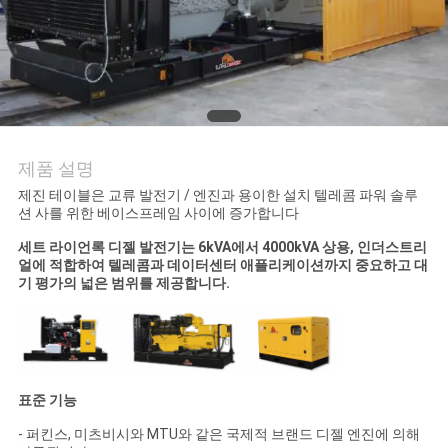
의
하
기
조
제품 설명
회
제진 테이블은 교류 발전기 / 엔진과 용이한 설치 텔레콤 파워 솔루
션 사를 위한 베이스프레임 사이에 증가합니다
를
세트 라이언록 디젤 발전기는 6kVA에서 4000kVA 상용, 인더스트리
요
얼에 적합하여 텔레콤과 데이터센터 애플리케이션까지 중요하고 대
기 평가의 넓은 범위를 제공합니다.
청
하
다
표준 기능
- 퍼킨스, 미츠비시와 MTU와 같은 국제적 브랜드 디젤 엔진에 의해