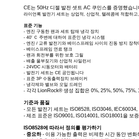
CE는 50Hz 디젤 발전 셋트 AC 쿠민스를 증명했습니
라이언록 발전기 세트는 상업적, 산업적, 텔레콤에 적합하고
표준 기능
- 엔진 구동한 팬과 세트 탑재 냉각 장치
- 40' Ｃ 주변에 대하여 표준인 냉각 시스템
- 엔진 / 교류 발전기와 베이스프레임 사이의 진동 방지 장착
- 베이스프레임 연료 탱크
- 팬과 회전부를 위한 보호 그릴
- 배출 울부짖기와 산업적 사일런서
- 24VDC 시동모터와 배터리
- 발전기 세트는 CE 공인됩니다
- 표준 3P 수동출력장치 브레이커
- 냉각제와 밸브와 오일 드레인
각각 LionRock® 생성 집합은 0%, 25%, 50%,
-
기준과 품질
- 모든 발전기 세트는 ISO8528, ISO3046, IEC60
- 제조 표준은 ISO9001, ISO14001, ISO18001을
ISO8528에 따라서 정의를 평가하기
-
중요하
- 이용 가능한 출력은 비제한 시간 동안 변화