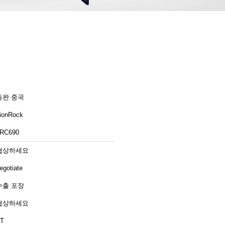
동완 중국
ionRock
RC690
협상하세요
egotiate
수출 포장
협상하세요
T