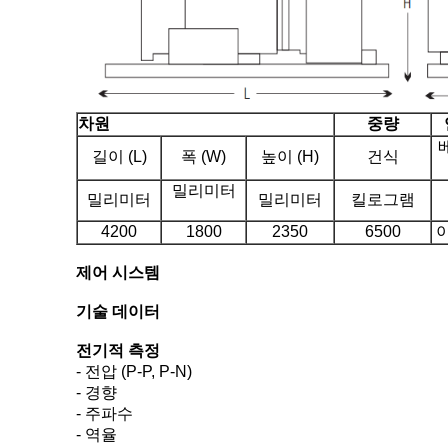
차원
중량
길이 (L)
폭 (W)
높이 (H)
건식
밀리미터
밀리미터
밀리미터
킬로그램
4200
1800
2350
6500
제어 시스템
기술 데이터
전기적 측정
- 전압 (P-P, P-N)
- 경향
- 주파수
- 역율