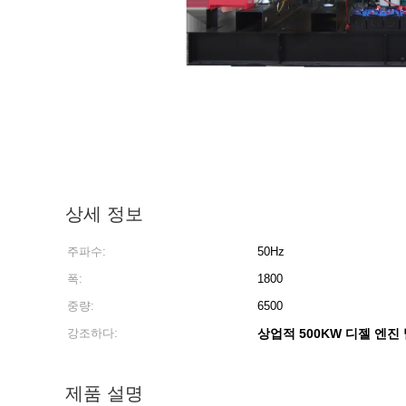
상세 정보
주파수:
50Hz
폭:
1800
중량:
6500
강조하다:
상업적 500KW 디젤 엔진
제품 설명