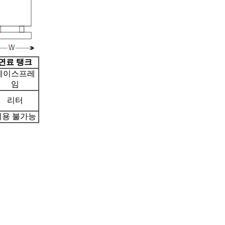
연료 탱크
베이스프레
임
리터
이용 불가능