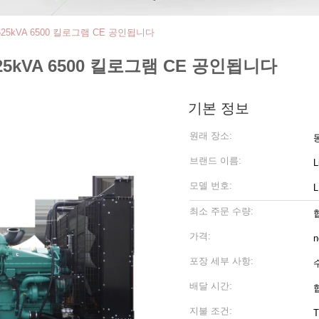
25kVA 6500 킬로그램 CE 공인됩니다
5kVA 6500 킬로그램 CE 공인됩니다
기본 정보
원래 장소:
브랜드 이름:
L
모델 번호:
L
최소 주문 수량:
가격:
n
포장 세부 사항:
배달 시간:
지불 조건:
T