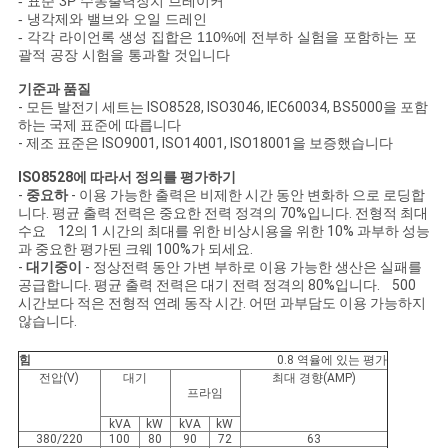
- 표준 3P 수동출력장치 브레이커
사
- 냉각제와 밸브와 오일 드레인
- 각각 라이언록 생성 집합은 110%에 전부하 실험을 포함하는 포
이
괄적 공장 시험을 통과할 것입니다
트
기준과 품질
- 모든 발전기 세트는 ISO8528, ISO3046, IEC60034, BS5000을 포함
맵
하는 국제 표준에 따릅니다
- 제조 표준은 ISO9001, ISO14001, ISO18001을 보증했습니다
ISO8528에 따라서 정의를 평가하기
PRIVACY
-
중요하
- 이용 가능한 출력은 비제한 시간 동안 변화하 으로 로딩합
니다. 평균 출력 전력은 중요한 전력 정격의 70%입니다. 전형적 최대
POLICY
수요 12의 1 시간의 최대를 위한 비상시용을 위한 10% 과부하 성능
과 중요한 평가된 크웨 100%가 되세요.
-
대기중이
- 정상전력 동안 가변 부하로 이용 가능한 생산은 실패를
공급합니다. 평균 출력 전력은 대기 전력 정격의 80%입니다. 500
시간보다 적은 전형적 연례 동작 시간. 어떤 과부담도 이용 가능하지
않습니다.
힘
0.8 역율에 있는 평가
전압(V)
대기
최대 경향(AMP)
프라임
kVA
kW
kVA
kW
380/220
100
80
90
72
63