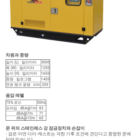
차원과 중량
길이 (L) : 밀리미터
3000
폭 (W) : 밀리미터
1250
높이 (H) : 밀리미터
1650
중량 : 킬로그램
1420
연료 탱크 용량 : 리터
250
음압 레벨
75% 로드
50Hz
프라임 : dBA@1m
83
dBA@7m
71
dBA@15m
65
문 위의 스테인레스 강 잠금장치와 손잡이
- 검은 아연 다이-캐스트는 극한 기후 조건에 견딘다고 증명한 문에
달려 있습니다