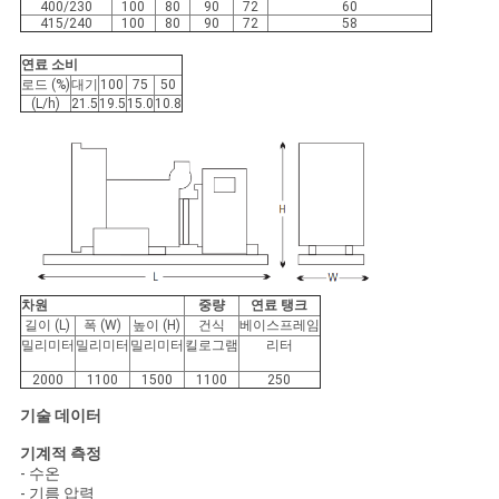
400/230
100
80
90
72
60
415/240
100
80
90
72
58
연료 소비
로드 (%)
대기
100
75
50
(L/h)
21.5
19.5
15.0
10.8
차원
중량
연료 탱크
길이 (L)
폭 (W)
높이 (H)
건식
베이스프레임
밀리미터
밀리미터
밀리미터
킬로그램
리터
2000
1100
1500
1100
250
기술 데이터
기계적 측정
- 수온
- 기름 압력