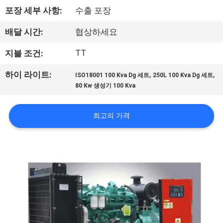
포장 세부 사항:
수출 포장
공
장
배달 시간:
협상하세요
견
TT
지불 조건:
학
,
,
하이 라이트:
ISO18001 100 Kva Dg 세트
250L 100 Kva Dg 세트
80 Kw 생성기 100 Kva
품
최고의 가격
질
관
리
문