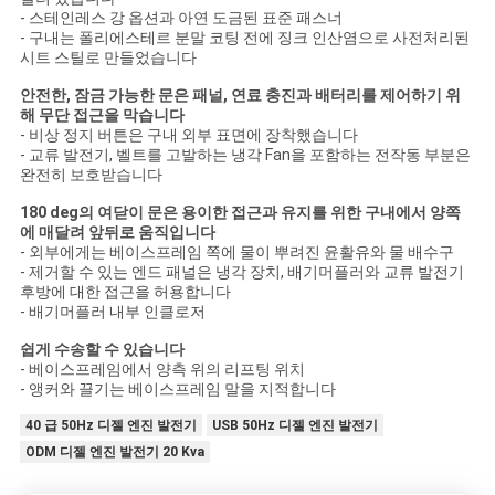
- 스테인레스 강 옵션과 아연 도금된 표준 패스너
- 구내는 폴리에스테르 분말 코팅 전에 징크 인산염으로 사전처리된
시트 스틸로 만들었습니다
안전한, 잠금 가능한 문은 패널, 연료 충진과 배터리를 제어하기 위
해 무단 접근을 막습니다
- 비상 정지 버튼은 구내 외부 표면에 장착했습니다
- 교류 발전기, 벨트를 고발하는 냉각 Fan을 포함하는 전작동 부분은
완전히 보호받습니다
180 deg의 여닫이 문은 용이한 접근과 유지를 위한 구내에서 양쪽
에 매달려 앞뒤로 움직입니다
- 외부에게는 베이스프레임 쪽에 물이 뿌려진 윤활유와 물 배수구
- 제거할 수 있는 엔드 패널은 냉각 장치, 배기머플러와 교류 발전기
후방에 대한 접근을 허용합니다
- 배기머플러 내부 인클로저
쉽게 수송할 수 있습니다
- 베이스프레임에서 양측 위의 리프팅 위치
- 앵커와 끌기는 베이스프레임 말을 지적합니다
40 급 50Hz 디젤 엔진 발전기
USB 50Hz 디젤 엔진 발전기
ODM 디젤 엔진 발전기 20 Kva