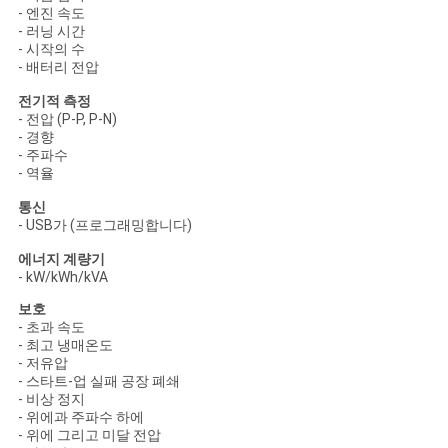
- 엔진 속도
- 러닝 시간
- 시작의 수
- 배터리 전압
전기적 측정
- 전압 (P-P, P-N)
- 경향
- 주파수
- 역율
통신
- USB가 (프로그래밍합니다)
에너지 계량기
- kW/kWh/kVA
보호
- 초과 속도
- 최고 냉매온도
- 저유압
- 스타트-업 실패 공장 폐쇄
- 비상 정지
- 위에과 주파수 하에
- 위에 그리고 미달 전압