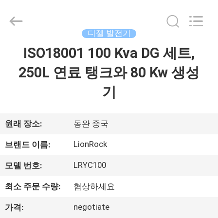
사
supplier.
Copyright
©
2022
디젤 발전기
-
2026
3tech
ISO18001 100 Kva DG 세트,
집
corporate
limited.
All
250L 연료 탱크와 80 Kw 생성
Rights
Reserved.
제
기
품
원래 장소:
동완 중국
회
LionRock
브랜드 이름:
사
LRYC100
모델 번호:
소
최소 주문 수량:
협상하세요
개
negotiate
가격: