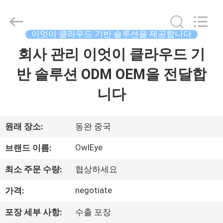
사
supplier.
Copyright
©
2022
이엇이 클라우드 기반 솔루션을 제공합니다
-
2026
3tech
회사 관리 이엇이 클라우드 기
집
corporate
limited.
All
반 솔루션 ODM OEM을 전달합
Rights
Reserved.
제
니다
품
원래 장소:
동완 중국
회
OwlEye
브랜드 이름:
사
최소 주문 수량:
협상하세요
소
negotiate
가격:
개
포장 세부 사항:
수출 포장