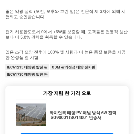
사
좋은 약광 실적 (오전, 오후와 흐린 일)은 전문적 제 3자에 의해 시
이
험되고 승인받습니다.
트
전기 허용한도로서 0에서 +6W를 보증할 때, 고객들은 전통적 생산
보다 더 5.8% 권력을 획득할 수 있습니다.
맵
엷은 조각 모양 전후에 100% 엘 시험과 더 높은 품질 보증을 제공
한 완성품 엘 시험.
PRIVACY
IEC61215 태양광 발전 판
ODM 광기전성 태양 전지판
POLICY
IEC61730 태양광 발전 판
가장 저렴 한 가격 으로
라이언록 태양 PV 패널 방식 6W 전력
ISO90001 ISO14001 인증서