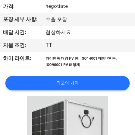
negotiate
가격:
공
장
포장 세부 사항:
수출 포장
견
배달 시간:
협상하세요
학
TT
지불 조건:
,
,
하이 라이트:
라이언록 태양 PV 판
ISO14001 태양 PV 판
품
ISO90001 PV 태양계
질
최고의 가격
관
리
문