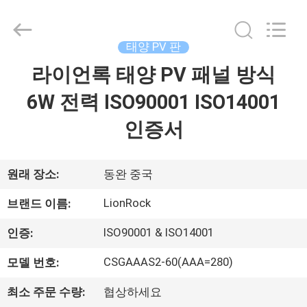
사
supplier.
Copyright
©
2022
태양 PV 판
-
2026
3tech
라이언록 태양 PV 패널 방식
집
corporate
limited.
All
6W 전력 ISO90001 ISO14001
Rights
Reserved.
제
인증서
품
원래 장소:
동완 중국
회
LionRock
브랜드 이름:
사
ISO90001 & ISO14001
인증:
소
CSGAAAS2-60(AAA=280)
모델 번호:
개
최소 주문 수량:
협상하세요