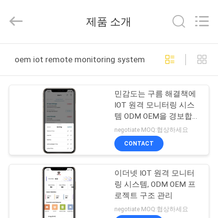
사
supplier.
Copyright
제품 소개
©
2022
-
2025
3tech
집
corporate
oem iot remote monitoring system 온라인 제조
limited.
All
Rights
Reserved.
제
민감도는 구름 해결책에
품
IOT 원격 모니터링 시스
템 ODM OEM을 경보합니
다
negotiate MOQ:협상하세요
회
CONTACT
사
이더넷 IOT 원격 모니터
소
링 시스템, ODM OEM 프
개
로젝트 구조 관리
negotiate MOQ:협상하세요